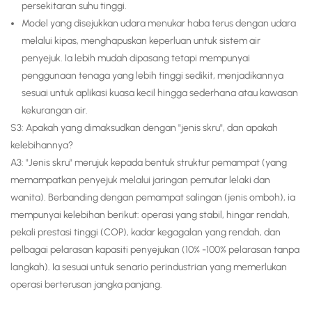
persekitaran suhu tinggi.
Model yang disejukkan udara menukar haba terus dengan udara
melalui kipas, menghapuskan keperluan untuk sistem air
penyejuk. Ia lebih mudah dipasang tetapi mempunyai
penggunaan tenaga yang lebih tinggi sedikit, menjadikannya
sesuai untuk aplikasi kuasa kecil hingga sederhana atau kawasan
kekurangan air.
S3: Apakah yang dimaksudkan dengan "jenis skru", dan apakah
kelebihannya?
A3: "Jenis skru" merujuk kepada bentuk struktur pemampat (yang
memampatkan penyejuk melalui jaringan pemutar lelaki dan
wanita). Berbanding dengan pemampat salingan (jenis omboh), ia
mempunyai kelebihan berikut: operasi yang stabil, hingar rendah,
pekali prestasi tinggi (COP), kadar kegagalan yang rendah, dan
pelbagai pelarasan kapasiti penyejukan (10% -100% pelarasan tanpa
langkah). Ia sesuai untuk senario perindustrian yang memerlukan
operasi berterusan jangka panjang.