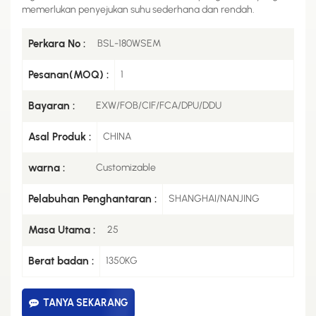
memerlukan penyejukan suhu sederhana dan rendah.
Perkara No :
BSL-180WSEM
Pesanan(MOQ) :
1
Bayaran :
EXW/FOB/CIF/FCA/DPU/DDU
Asal Produk :
CHINA
warna :
Customizable
Pelabuhan Penghantaran :
SHANGHAI/NANJING
Masa Utama :
25
Berat badan :
1350KG
TANYA SEKARANG