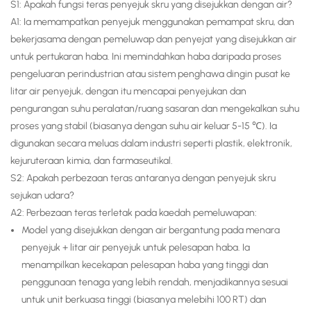
S1: Apakah fungsi teras penyejuk skru yang disejukkan dengan air?
A1: Ia memampatkan penyejuk menggunakan pemampat skru, dan
bekerjasama dengan pemeluwap dan penyejat yang disejukkan air
untuk pertukaran haba. Ini memindahkan haba daripada proses
pengeluaran perindustrian atau sistem penghawa dingin pusat ke
litar air penyejuk, dengan itu mencapai penyejukan dan
pengurangan suhu peralatan/ruang sasaran dan mengekalkan suhu
proses yang stabil (biasanya dengan suhu air keluar 5-15 ℃). Ia
digunakan secara meluas dalam industri seperti plastik, elektronik,
kejuruteraan kimia, dan farmaseutikal.
S2: Apakah perbezaan teras antaranya dengan penyejuk skru
sejukan udara?
A2: Perbezaan teras terletak pada kaedah pemeluwapan:
Model yang disejukkan dengan air bergantung pada menara
penyejuk + litar air penyejuk untuk pelesapan haba. Ia
menampilkan kecekapan pelesapan haba yang tinggi dan
penggunaan tenaga yang lebih rendah, menjadikannya sesuai
untuk unit berkuasa tinggi (biasanya melebihi 100 RT) dan