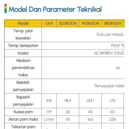
Model Dan Parameter Teknikal
Model
Unit
100WSEM
140WSEM
180WSEM
2
Temp. julat
Suhu air masuk -
kawalan
Temp. ketepatan
PID±1 ℃
kuasa
AC3Φ380V 50HZ 3P
Medium
pemindahan
air
haba
Kaedah
Penyejukan tidak l
penyejukan
Kapasiti
KW
98.4
134.1
176
penyejukan
Kuasa pam
HP
35
45
60
Aliran pam maks
L/min
95
165
236
Tekanan pam