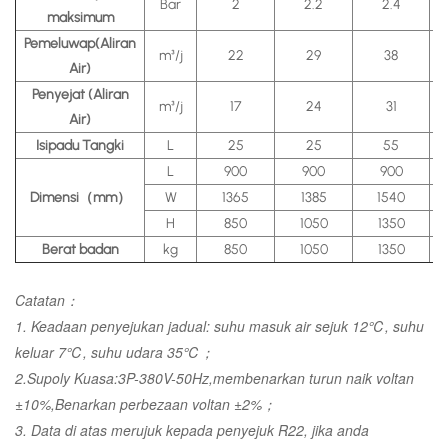
Bar
2
2.2
2.4
maksimum
Pemeluwap(Aliran
m³/j
22
29
38
Air)
Penyejat (Aliran
m³/j
17
24
31
Air)
Isipadu Tangki
L
25
25
55
L
900
900
900
Dimensi（mm）
W
1365
1385
1540
H
850
1050
1350
Berat badan
kg
850
1050
1350
Catatan：
1. Keadaan penyejukan jadual: suhu masuk air sejuk 12℃, suhu
keluar 7℃, suhu udara 35℃；
2.Supoly Kuasa:3P-380V-50Hz,membenarkan turun naik voltan
±10%,Benarkan perbezaan voltan ±2%；
3. Data di atas merujuk kepada penyejuk R22, jika anda