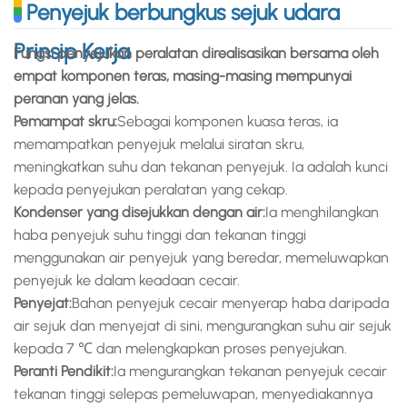
Penyejuk berbungkus sejuk udara
Prinsip Kerja
Fungsi penyejukan peralatan direalisasikan bersama oleh
empat komponen teras, masing-masing mempunyai
peranan yang jelas.
Pemampat skru:
Sebagai komponen kuasa teras, ia
memampatkan penyejuk melalui siratan skru,
meningkatkan suhu dan tekanan penyejuk. Ia adalah kunci
kepada penyejukan peralatan yang cekap.
Kondenser yang disejukkan dengan air:
Ia menghilangkan
haba penyejuk suhu tinggi dan tekanan tinggi
menggunakan air penyejuk yang beredar, memeluwapkan
penyejuk ke dalam keadaan cecair.
Penyejat:
Bahan penyejuk cecair menyerap haba daripada
air sejuk dan menyejat di sini, mengurangkan suhu air sejuk
kepada 7 ℃ dan melengkapkan proses penyejukan.
Peranti Pendikit:
Ia mengurangkan tekanan penyejuk cecair
tekanan tinggi selepas pemeluwapan, menyediakannya