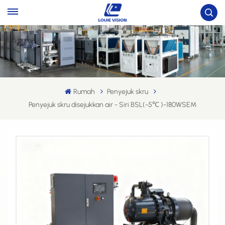
Rumah
Penyejuk skru
Penyejuk skru disejukkan air - Siri BSL(-5℃ )-180WSEM