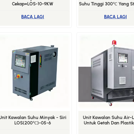
Cekap=LOS-10-9KW
Suhu Tinggi 300℃ Yang St
Berkuasa Sesuai Untuk 
Proses Kimia
BACA LAGI
BACA LAGI
Unit Kawalan Suhu Minyak - Siri
Unit Kawalan Suhu Air-L
LOS(200℃)-05-6
Untuk Getah Dan Plasti