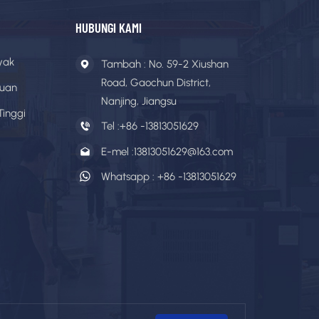
HUBUNGI KAMI
yak
Tambah : No. 59-2 Xiushan
Road, Gaochun District,
cuan
Nanjing, Jiangsu
Tinggi
Tel :
+86 -13813051629
E-mel :
13813051629@163.com
Whatsapp :
+86 -13813051629