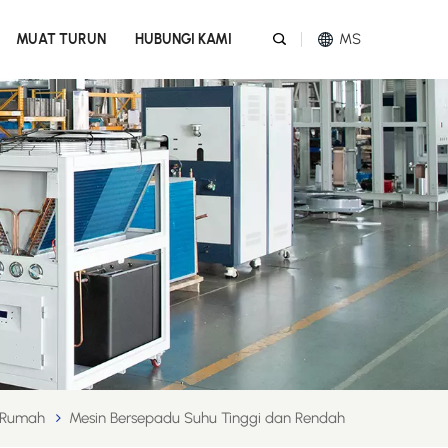
MS
MUAT TURUN
HUBUNGI KAMI
English
Español
عربي
Melayu
Tiếng Việt
Rumah
Mesin Bersepadu Suhu Tinggi dan Rendah