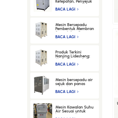
Ketepatan, Penyejuk
Penyejuk Air Gelung
Tertutup untuk
BACA LAGI
Penyejukan
Pengeluaran Hidrogen
dalam Industri Kaca.
Mesin Bersepadu
Pembentuk Membran
Serat Arbon Panas
dan Sejuk
BACA LAGI
Produk Terkini
Nanjing Lidesheng:
Mesin Kitaran Suhu
(-60°C hingga 300°C)
BACA LAGI
untuk Industri
Semikonduktor
Mesin bersepadu air
sejuk dan panas
perlindungan
berbilang lapisan
BACA LAGI
yang sesuai untuk
R&D di makmal
biologi
Mesin Kawalan Suhu
Air Sesuai untuk
Instrumen Ketepatan