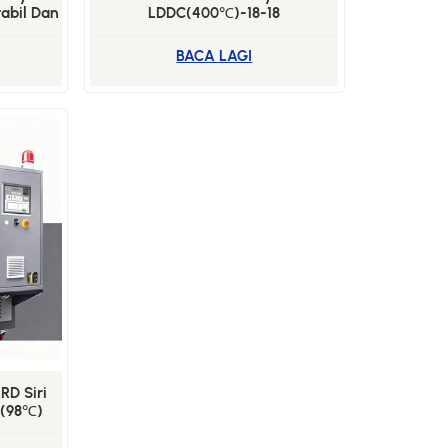
abil Dan
LDDC(400℃)-18-18
Senario
BACA LAGI
RD Siri
k(98℃)