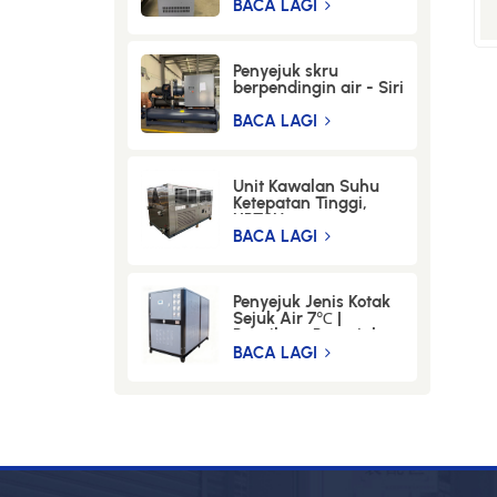
-LWM-30-12KW
BACA LAGI
Penyejuk skru
berpendingin air - Siri
BSL(-5℃)-100WSEM
BACA LAGI
Unit Kawalan Suhu
Ketepatan Tinggi,
HPTCU
BACA LAGI
Penyejuk Jenis Kotak
Sejuk Air 7℃ |
Pengilang Penyejuk
Air Perindustrian
BACA LAGI