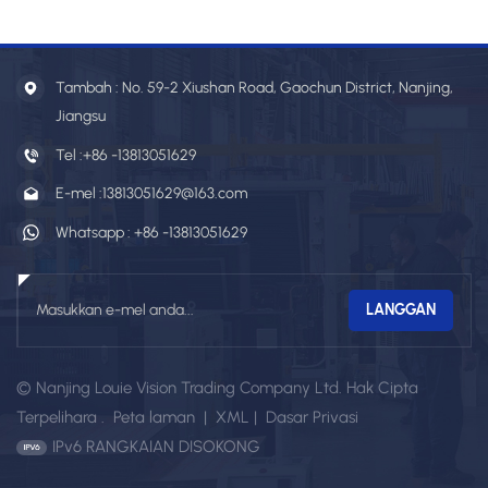
Tambah : No. 59-2 Xiushan Road, Gaochun District, Nanjing,
Jiangsu
Tel :
+86 -13813051629
E-mel :
13813051629@163.com
Whatsapp :
+86 -13813051629
© Nanjing Louie Vision Trading Company Ltd. Hak Cipta
Terpelihara .
Peta laman
|
XML
|
Dasar Privasi
IPv6 RANGKAIAN DISOKONG