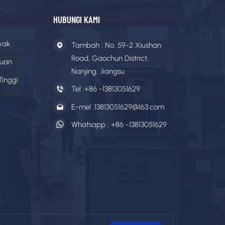
HUBUNGI KAMI
yak
Tambah : No. 59-2 Xiushan
Road, Gaochun District,
cuan
Nanjing, Jiangsu
Tinggi
Tel :
+86 -13813051629
E-mel :
13813051629@163.com
Whatsapp :
+86 -13813051629