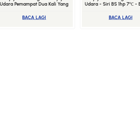
Udara Pemampat Dua Kali Yang
Udara - Siri BS 1hp 7℃ -
Disejukkan - Siri BS(-5℃)- 10AD
BACA LAGI
BACA LAGI