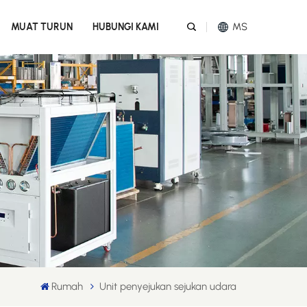
MS
MUAT TURUN
HUBUNGI KAMI
English
Español
عربي
Melayu
Tiếng Việt
Rumah
Unit penyejukan sejukan udara