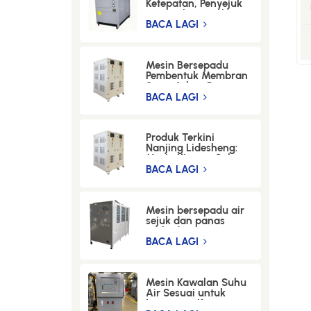
Ketepatan, Penyejuk
Penyejuk Air Gelung
Tertutup untuk
BACA LAGI
Penyejukan
Pengeluaran Hidrogen
dalam Industri Kaca.
Mesin Bersepadu
Pembentuk Membran
Serat Arbon Panas
dan Sejuk
BACA LAGI
Produk Terkini
Nanjing Lidesheng:
Mesin Kitaran Suhu
(-60°C hingga 300°C)
BACA LAGI
untuk Industri
Semikonduktor
Mesin bersepadu air
sejuk dan panas
perlindungan
berbilang lapisan
BACA LAGI
yang sesuai untuk
R&D di makmal
biologi
Mesin Kawalan Suhu
Air Sesuai untuk
Instrumen Ketepatan