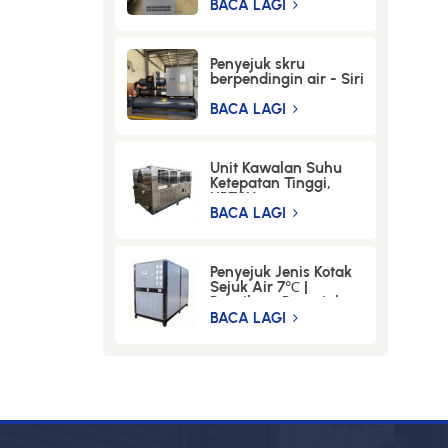
-LWM-30-12KW
BACA LAGI
Penyejuk skru
berpendingin air - Siri
BSL(-5℃)-100WSEM
BACA LAGI
Unit Kawalan Suhu
Ketepatan Tinggi,
HPTCU
BACA LAGI
Penyejuk Jenis Kotak
Sejuk Air 7℃ |
Pengilang Penyejuk
Air Perindustrian
BACA LAGI