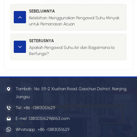
SEBELUMNYA
Kelebihan Menggunakan Pengawal Suhu Minyak
untuk Pemanasan Acuan
SETERUSNYA
Apakah Pengawal Suhu Air dan Bagaimana Ia
Berfungsi?
Tambah : No. 59-2 Xiushan Road, Gaochun District, Nanjing,
Jiangsu
Tel :
+86 -13813051629
E-mel :
13813051629@163.com
Whatsapp :
+86 -13813051629